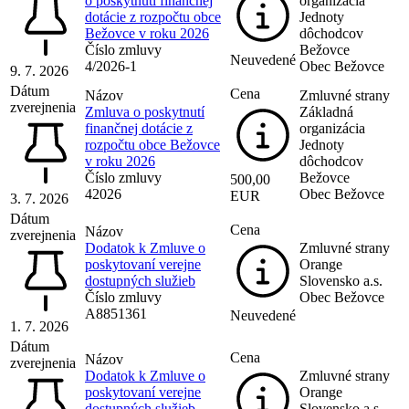
o poskytnutí finančnej
organizácia
dotácie z rozpočtu obce
Jednoty
Bežovce v roku 2026
dôchodcov
Číslo zmluvy
Bežovce
Neuvedené
4/2026-1
Obec Bežovce
9. 7. 2026
Dátum
Cena
Názov
Zmluvné strany
zverejnenia
Zmluva o poskytnutí
Základná
finančnej dotácie z
organizácia
rozpočtu obce Bežovce
Jednoty
v roku 2026
dôchodcov
Číslo zmluvy
Bežovce
500,00
42026
Obec Bežovce
EUR
3. 7. 2026
Dátum
Cena
Názov
zverejnenia
Dodatok k Zmluve o
Zmluvné strany
poskytovaní verejne
Orange
dostupných služieb
Slovensko a.s.
Číslo zmluvy
Obec Bežovce
A8851361
Neuvedené
1. 7. 2026
Dátum
Cena
Názov
zverejnenia
Dodatok k Zmluve o
Zmluvné strany
poskytovaní verejne
Orange
dostupných služieb
Slovensko a.s.