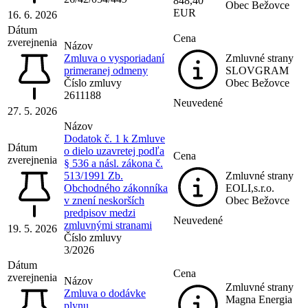
848,40
Obec Bežovce
EUR
16. 6. 2026
Dátum
Cena
zverejnenia
Názov
Zmluva o vysporiadaní
Zmluvné strany
primeranej odmeny
SLOVGRAM
Číslo zmluvy
Obec Bežovce
2611188
Neuvedené
27. 5. 2026
Názov
Dodatok č. 1 k Zmluve
Dátum
o dielo uzavretej podľa
Cena
zverejnenia
§ 536 a násl. zákona č.
513/1991 Zb.
Zmluvné strany
Obchodného zákonníka
EOLI,s.r.o.
v znení neskorších
Obec Bežovce
predpisov medzi
Neuvedené
zmluvnými stranami
19. 5. 2026
Číslo zmluvy
3/2026
Dátum
Cena
zverejnenia
Názov
Zmluvné strany
Zmluva o dodávke
Magna Energia
plynu