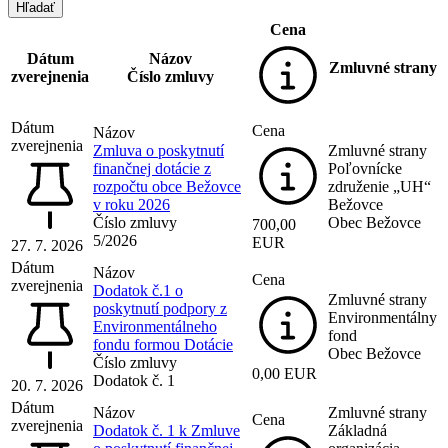
Cena
Dátum
Názov
Zmluvné strany
zverejnenia
Číslo zmluvy
Dátum
Cena
Názov
zverejnenia
Zmluva o poskytnutí
Zmluvné strany
finančnej dotácie z
Poľovnícke
rozpočtu obce Bežovce
združenie „UH“
v roku 2026
Bežovce
Číslo zmluvy
Obec Bežovce
700,00
5/2026
EUR
27. 7. 2026
Dátum
Názov
Cena
zverejnenia
Dodatok č.1 o
Zmluvné strany
poskytnutí podpory z
Environmentálny
Environmentálneho
fond
fondu formou Dotácie
Obec Bežovce
Číslo zmluvy
0,00 EUR
Dodatok č. 1
20. 7. 2026
Dátum
Názov
Zmluvné strany
Cena
zverejnenia
Dodatok č. 1 k Zmluve
Základná