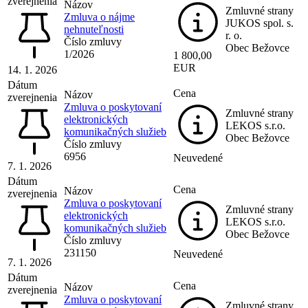
zverejnenia
Názov
Zmluvné strany
Zmluva o nájme
JUKOS spol. s.
nehnuteľnosti
r. o.
Číslo zmluvy
Obec Bežovce
1/2026
1 800,00
EUR
14. 1. 2026
Dátum
Cena
Názov
zverejnenia
Zmluva o poskytovaní
Zmluvné strany
elektronických
LEKOS s.r.o.
komunikačných služieb
Obec Bežovce
Číslo zmluvy
6956
Neuvedené
7. 1. 2026
Dátum
Cena
Názov
zverejnenia
Zmluva o poskytovaní
Zmluvné strany
elektronických
LEKOS s.r.o.
komunikačných služieb
Obec Bežovce
Číslo zmluvy
231150
Neuvedené
7. 1. 2026
Dátum
Cena
Názov
zverejnenia
Zmluva o poskytovaní
Zmluvné strany