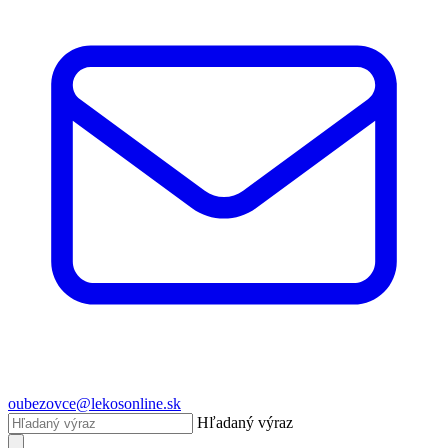
oubezovce@lekosonline.sk
Hľadaný výraz