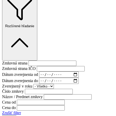
Rozšírené hľadanie
Zmluvná strana
Zmluvná strana IČO
Dátum zverejnenia od
Dátum zverejnenia do
Zverejnený v roku
Číslo zmluvy
Názov / Predmet zmluvy
Cena od
Cena do
Zrušiť filter