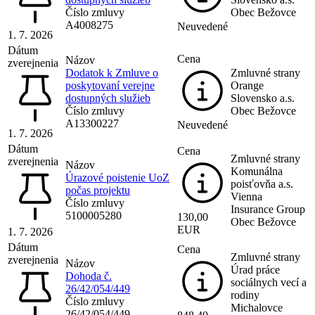
Číslo zmluvy
Obec Bežovce
A4008275
Neuvedené
1. 7. 2026
Dátum
Cena
Názov
zverejnenia
Dodatok k Zmluve o
Zmluvné strany
poskytovaní verejne
Orange
dostupných služieb
Slovensko a.s.
Číslo zmluvy
Obec Bežovce
A13300227
Neuvedené
1. 7. 2026
Dátum
Cena
Zmluvné strany
zverejnenia
Názov
Komunálna
Úrazové poistenie UoZ
poisťovňa a.s.
počas projektu
Vienna
Číslo zmluvy
Insurance Group
5100005280
130,00
Obec Bežovce
EUR
1. 7. 2026
Dátum
Cena
Zmluvné strany
zverejnenia
Názov
Úrad práce
Dohoda č.
sociálnych vecí a
26/42/054/449
rodiny
Číslo zmluvy
Michalovce
26/42/054/449