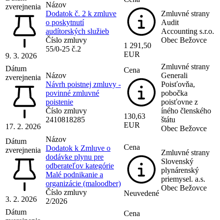
Názov
zverejnenia
Dodatok č. 2 k zmluve
Zmluvné strany
o poskytnutí
Audit
audítorských služieb
Accounting s.r.o.
Číslo zmluvy
Obec Bežovce
1 291,50
55/0-25 č.2
EUR
9. 3. 2026
Zmluvné strany
Dátum
Cena
Názov
Generali
zverejnenia
Návrh poistnej zmluvy -
Poisťovňa,
povinné zmluvné
pobočka
poistenie
poisťovne z
Číslo zmluvy
íného členského
130,63
2410818285
štátu
EUR
17. 2. 2026
Obec Bežovce
Názov
Dátum
Cena
Dodatok k Zmluve o
zverejnenia
Zmluvné strany
dodávke plynu pre
Slovenský
odberateľov kategórie
plynárenský
Malé podnikanie a
priemysel. a.s.
organizácie (maloodber)
Obec Bežovce
Číslo zmluvy
Neuvedené
3. 2. 2026
2/2026
Dátum
Cena