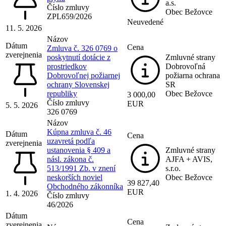
a.s.
Číslo zmluvy
Obec Bežovce
ZPL659/2026
Neuvedené
11. 5. 2026
Názov
Dátum
Cena
Zmluva č. 326 0769 o
zverejnenia
poskytnutí dotácie z
Zmluvné strany
prostriedkov
Dobrovoľná
Dobrovoľnej požiarnej
požiarna ochrana
ochrany Slovenskej
SR
republiky
Obec Bežovce
3 000,00
Číslo zmluvy
EUR
5. 5. 2026
326 0769
Názov
Kúpna zmluva č. 46
Dátum
Cena
uzavretá podľa
zverejnenia
ustanovenia § 409 a
Zmluvné strany
násl. zákona č.
AJFA + AVIS,
513/1991 Zb. v znení
s.r.o.
neskorších noviel
Obec Bežovce
39 827,40
Obchodného zákonníka
EUR
1. 4. 2026
Číslo zmluvy
46/2026
Dátum
Cena
zverejnenia