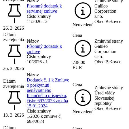
Názov
Zmluvné strany
Písomný dodatok k
Galileo
servisnej zmluve
Corporation
Číslo zmluvy
s.r.o.
11/2026 - 2
Obec Bežovce
Neuvedené
26. 3. 2026
Dátum
Cena
zverejnenia
Názov
Zmluvné strany
Písomný dodatok k
Galileo
zmluve
Corporation
Číslo zmluvy
s.r.o.
10/2026 - 1
Obec Bežovce
738,00
EUR
26. 3. 2026
Názov
Dodatok č. 1 k Zmluve
Dátum
Cena
o poskytnutí
zverejnenia
Zmluvné strany
nenávratného
Úrad vlády
finančného príspevku,
Slovenskej
číslo: 693/2023 zo dňa
republiky
15.01.2024
Obec Bežovce
Číslo zmluvy
Neuvedené
13. 3. 2026
1/2026 k zmluve č.
693/2023
Dátum
Cena