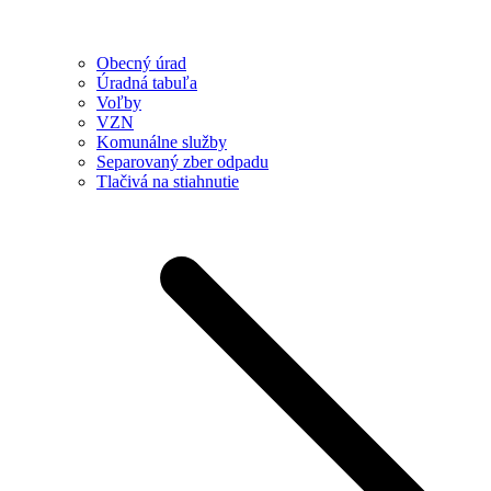
Obecný úrad
Úradná tabuľa
Voľby
VZN
Komunálne služby
Separovaný zber odpadu
Tlačivá na stiahnutie