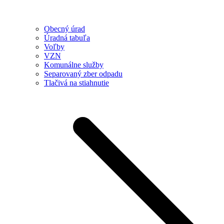
Obecný úrad
Úradná tabuľa
Voľby
VZN
Komunálne služby
Separovaný zber odpadu
Tlačivá na stiahnutie