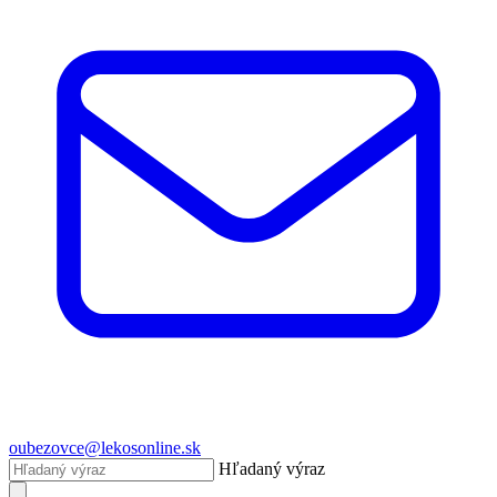
oubezovce@lekosonline.sk
Hľadaný výraz