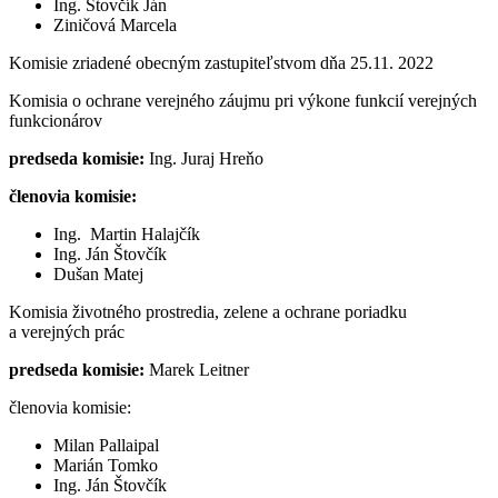
Ing. Štovčík Ján
Ziničová Marcela
Komisie zriadené obecným zastupiteľstvom dňa 25.11. 2022
Komisia o ochrane verejného záujmu pri výkone funkcií verejných
funkcionárov
predseda komisie:
Ing. Juraj Hreňo
členovia komisie:
Ing. Martin Halajčík
Ing. Ján Štovčík
Dušan Matej
Komisia životného prostredia, zelene a ochrane poriadku
a verejných prác
predseda komisie:
Marek Leitner
členovia komisie:
Milan Pallaipal
Marián Tomko
Ing. Ján Štovčík