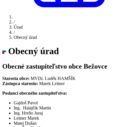
/
Úrad
/
Obecný úrad
Obecný úrad
Obecné zastupiteľstvo obce Bežovce
Starosta obce:
MVDr. Luděk HAMŠÍK
Zástupca starostu:
Marek Leitner
Poslanci obecného zastupiteľstva:
Gajdoš Pavol
Ing. Halajčik Martin
Ing. Hreňo Juraj
Leitner Marek
Matej Dušan