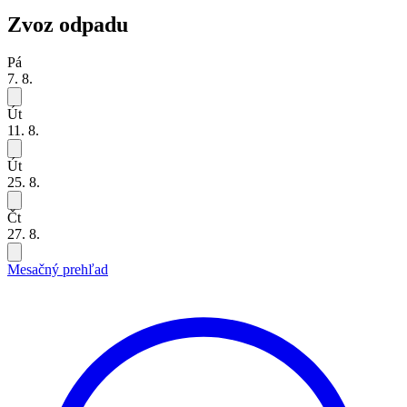
Zvoz odpadu
Pá
7. 8.
Út
11. 8.
Út
25. 8.
Čt
27. 8.
Mesačný prehľad