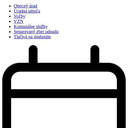
Obecný úrad
Úradná tabuľa
Voľby
VZN
Komunálne služby
Separovaný zber odpadu
Tlačivá na stiahnutie