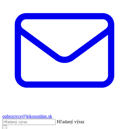
oubezovce@lekosonline.sk
Hľadaný výraz