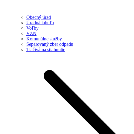
Obecný úrad
Úradná tabuľa
Voľby
VZN
Komunálne služby
Separovaný zber odpadu
Tlačivá na stiahnutie