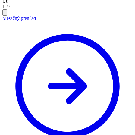
Út
1. 9.
Mesačný prehľad